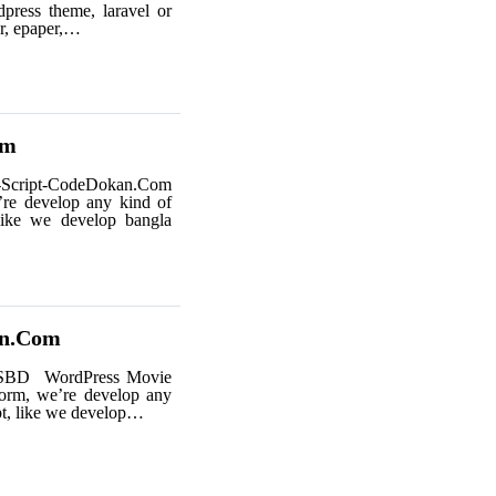
press theme, laravel or
r, epaper,…
om
Script-CodeDokan.Com
’re develop any kind of
like we develop bangla
an.Com
SBD WordPress Movie
orm, we’re develop any
pt, like we develop…