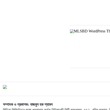
সম্পাদক ও প্রকাশক: নাজমুল হক শ্যামল
মিডিয়া লিমিটেডের পক্ষে প্রকাশক কর্তৃক নিউমার্কেট সিটি কমপ্লেক্স, ৪৪/১, রহিম স্কয়ার