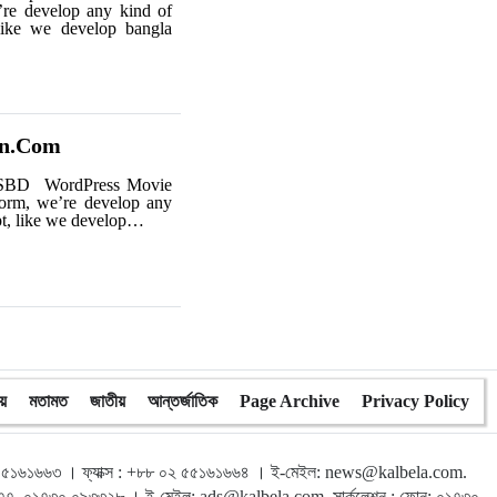
’re develop any kind of
like we develop bangla
an.Com
SBD WordPress Movie
orm, we’re develop any
pt, like we develop…
য়
মতামত
জাতীয়
আন্তর্জাতিক
Page Archive
Privacy Policy
৫১৬১৬৬৩ । ফ্যাক্স : +৮৮ ০২ ৫৫১৬১৬৬৪ । ই-মেইল: news@kalbela.com.
৬৭৭, ০১৭৩০ ০৯৩৩২৮ । ই-মেইল: ads@kalbela.com. সার্কুলেশন : ফোন: ০১৭৩০